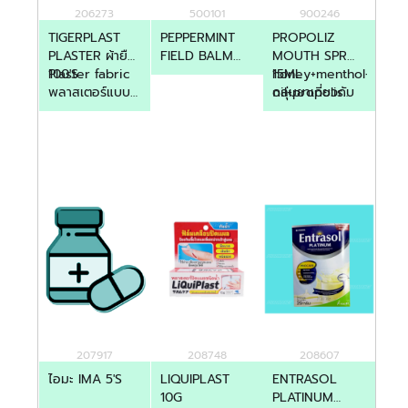
206273
500101
900246
TIGERPLAST
PEPPERMINT
PROPOLIZ
PLASTER ผ้ายืด
FIELD BALM
MOUTH SPR
100'S
Plaster fabric
STICK 6GM
15ML
honey+menthol+pepp
พลาสเตอร์แบบ
กลุ่มยาเกี่ยวกับ
oil+propolis
ผ้า
ช่องปากและคอ
extract+spearmint
oil
207917
208748
208607
ไอมะ IMA 5'S
LIQUIPLAST
ENTRASOL
10G
PLATINUM