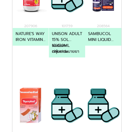
207906
101759
208564
NATURE'S WAY
UNISON ADULT
SAMBUCOL
IRON VITAMIN
15% SOL
MINI LIQUID
C CHEWABLE
10X20ML
sodium
120ML
50'S
กลุ่มยาระบายยา
chloride
ถ่าย