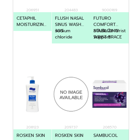
206951
204483
9000169
CETAPHIL
FLUSH NASAL
FUTURO
MOISTURIZING
SINUS WASH
COMFORT
LOTION 118ML
30'S
sodium
STABILIZING
สนับข้อมือ-Wrist
chloride
WRIST BRACE
Support
208123
209737
208570
ROSKEN SKIN
ROSKEN SKIN
SAMBUCOL