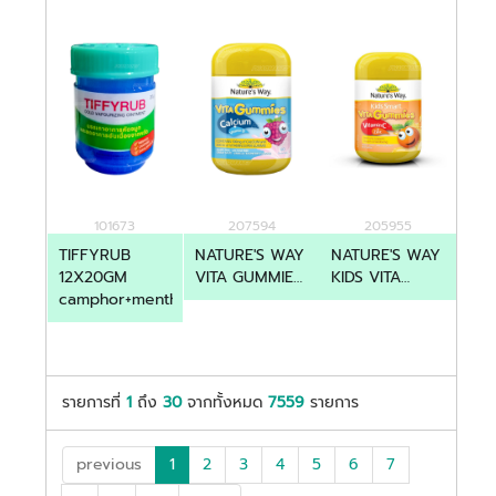
101673
207594
205955
TIFFYRUB
NATURE'S WAY
NATURE'S WAY
12X20GM
VITA GUMMIES
KIDS VITA
camphor+menthol
CALCIUM
GUMMIES
VITAMIN D 60'S
VITAMIN C
ZINC 60'S
รายการที่
1
ถึง
30
จากทั้งหมด
7559
รายการ
previous
1
2
3
4
5
6
7