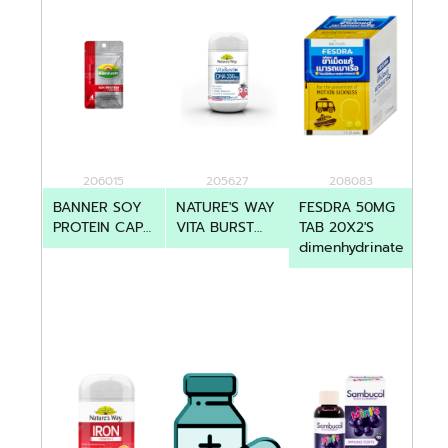
206015
205627
208083
BANNER SOY
NATURE'S WAY
FESDRA 50MG
PROTEIN CAP
VITA BURST
TAB 20X2'S
4'S (PRO)
DHA 330MG
dimenhydrinate
50'S