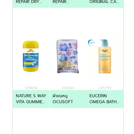
REPAIR DRY
REPAIR
ORIGINAL CAP
SKIN CREAM
VITAMIN E
24'S
400ML
CREAM 400ML
209010
206924
205799
NATURE S WAY
ผ้าขนหนู
EUCERIN
VITA GUMMIES
OCUSOFT
OMEGA BATH
LUTEIN
AND SHOWER
ZEAXANTHIN
OIL 400ML
30'S