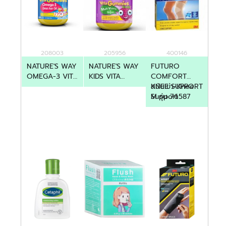
208003
205956
400146
NATURE'S WAY
NATURE'S WAY
FUTURO
OMEGA-3 VITA
KIDS VITA
COMFORT
GUMMIES TRIO
GUMMIES MV
KNEE SUPPORT
สนับเข่า-Knee
60'S
VEGIES 60'S
M รุ่น 76587
Support