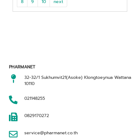
8
9
10
next
PHARMANET
32-32/1 Sukhumvit21(Asoke) Klongtoeynua Wattana
10110
021148255
0829170272
service@pharmanet.co.th