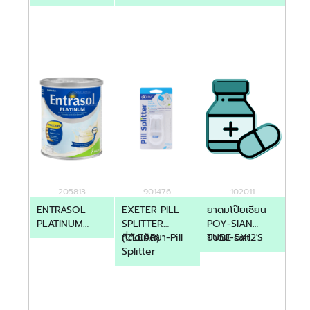
VANILLA 29G
205813
901476
102011
ENTRASOL
EXETER PILL
ยาดมโป๊ยเซียน
PLATINUM
SPLITTER
POY-SIAN
VANILLA 800G
(CLEAR)
ที่ตัดเม็ดยา-Pill
TUBE 5X12'S
ยาดม-salt
Splitter